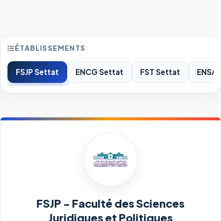
ÉTABLISSEMENTS
FSJP Settat
ENCG Settat
FST Settat
ENSA 
FSJP - Faculté des Sciences
Juridiques et Politiques